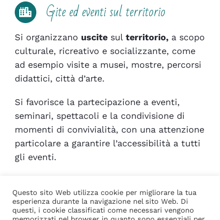
Gite ed eventi sul territorio
Si organizzano
uscite
sul
territorio,
a
scopo
culturale, ricreativo e socializzante
, come
ad esempio v
isite
a musei, mostre, percorsi
didattici, città d’arte.
Si favorisce la p
artecipazione a
eventi
,
seminari, spettacoli e la c
ondivisione di
momenti di
convivialità
, con una attenzione
particolare a garantire l’accessibilità a tutti
gli eventi.
Questo sito Web utilizza cookie per migliorare la tua
esperienza durante la navigazione nel sito Web. Di
questi, i cookie classificati come necessari vengono
memorizzati nel browser in quanto sono essenziali per