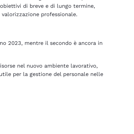
obiettivi di breve e di lungo termine,
i valorizzazione professionale.
anno 2023, mentre il secondo è ancora in
 risorse nel nuovo ambiente lavorativo,
utile per la gestione del personale nelle
InTeam
–
Progetti
per
l’accompagnamento
all’inclusione