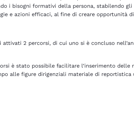
ndo i bisogni formativi della persona, stabilendo gli 
gie e azioni efficaci, al fine di creare opportunità d
 attivati 2 percorsi, di cui uno si è concluso nell’
corsi è stato possibile facilitare l’inserimento delle
o alle figure dirigenziali materiale di reportistica 
Tirocini
a
favore
Job